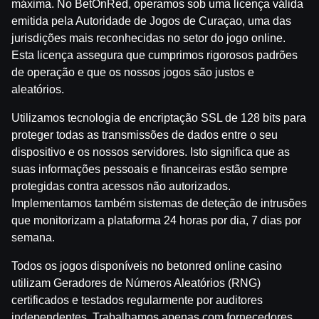
máxima. No BetOnRed, operamos sob uma licença válida
emitida pela Autoridade de Jogos de Curaçao, uma das
jurisdições mais reconhecidas no setor do jogo online.
Esta licença assegura que cumprimos rigorosos padrões
de operação e que os nossos jogos são justos e
aleatórios.
Utilizamos tecnologia de encriptação SSL de 128 bits para
proteger todas as transmissões de dados entre o seu
dispositivo e os nossos servidores. Isto significa que as
suas informações pessoais e financeiras estão sempre
protegidas contra acessos não autorizados.
Implementamos também sistemas de deteção de intrusões
que monitorizam a plataforma 24 horas por dia, 7 dias por
semana.
Todos os jogos disponíveis no betonred online casino
utilizam Geradores de Números Aleatórios (RNG)
certificados e testados regularmente por auditores
independentes. Trabalhamos apenas com fornecedores