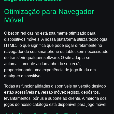
Otimização para Navegador
Móvel
O bet on red casino está totalmente otimizado para
dispositivos móveis. A nossa plataforma utiliza tecnologia
HTML5, o que significa que pode jogar diretamente no
navegador do seu smartphone ou tablet sem necessidade
de transferir qualquer software. O site adapta-se
automaticamente ao tamanho do seu ecrã,
proporcionando uma experiência de jogo fluida em
qualquer dispositivo.
Todas as funcionalidades disponíveis na versão desktop
estão acessíveis na versão móvel: registo, depósitos,
levantamentos, bónus e suporte ao cliente. A maioria dos
jogos do nosso catálogo está disponível para jogo móvel.