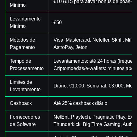
€10 (€15 para ativar bónus de boas-vi
Mínimo
Levantamento
€50
Mínimo
Métodos de
Visa, Mastercard, Neteller, Skrill, MiFin
Pagamento
AstroPay, Jeton
Tempo de
Levantamentos: até 24 horas (frequen
Processamento
Criptomoedas/e-wallets: minutos apó
Limites de
Diário: €1.000, Semanal: €3.000, Men
Levantamento
Cashback
Até 25% cashback diário
Fornecedores
NetEnt, Playtech, Pragmatic Play, Evol
de Software
Thunderkick, Big Time Gaming, Authe