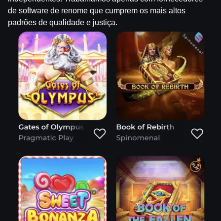
de software de renome que cumprem os mais altos
padrões de qualidade e justiça.