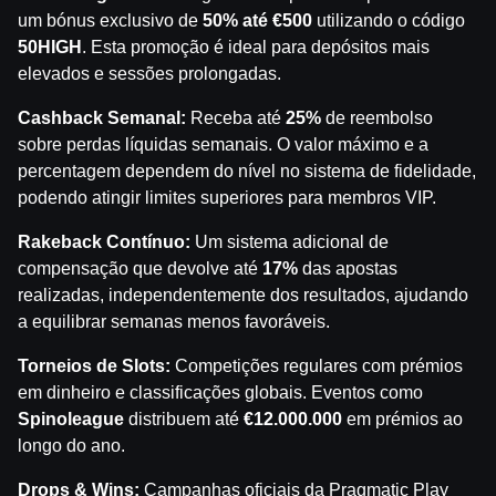
um bónus exclusivo de
50% até €500
utilizando o código
50HIGH
. Esta promoção é ideal para depósitos mais
elevados e sessões prolongadas.
Cashback Semanal:
Receba até
25%
de reembolso
sobre perdas líquidas semanais. O valor máximo e a
percentagem dependem do nível no sistema de fidelidade,
podendo atingir limites superiores para membros VIP.
Rakeback Contínuo:
Um sistema adicional de
compensação que devolve até
17%
das apostas
realizadas, independentemente dos resultados, ajudando
a equilibrar semanas menos favoráveis.
Torneios de Slots:
Competições regulares com prémios
em dinheiro e classificações globais. Eventos como
Spinoleague
distribuem até
€12.000.000
em prémios ao
longo do ano.
Drops & Wins:
Campanhas oficiais da Pragmatic Play